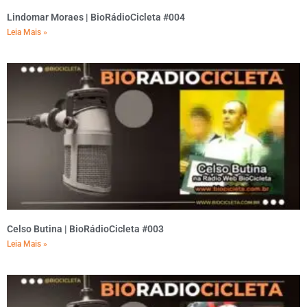
Lindomar Moraes | BioRádioCicleta #004
Leia Mais »
Celso Butina | BioRádioCicleta #003
Leia Mais »