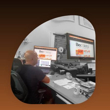
Programa Piloto | BioRádioCicleta #001
Leia Mais »