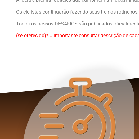
Os ciclistas continuarão fazendo seus treinos rotineiro
Todos os nossos DESAFIOS são publicados oficialmente
(se oferecido)* = importante consultar descrição de cad