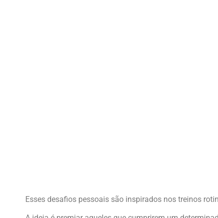
Esses desafios pessoais são inspirados nos treinos rotin
A ideia é premiar aqueles que cumprirem um determinado