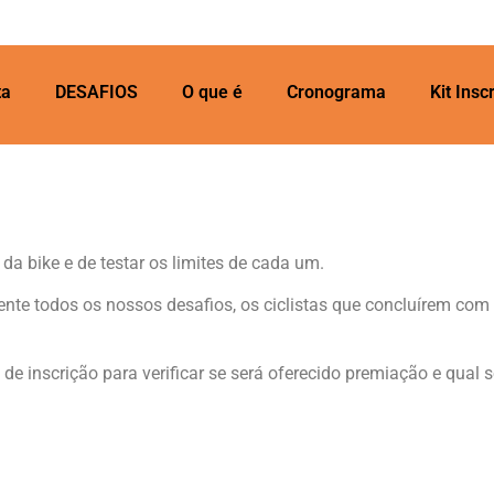
ta
DESAFIOS
O que é
Cronograma
Kit Insc
da bike e de testar os limites de cada um.
mente todos
os nossos desafios, os ciclistas que concluírem com
 de inscrição para verificar se será oferecido premiação e qual 