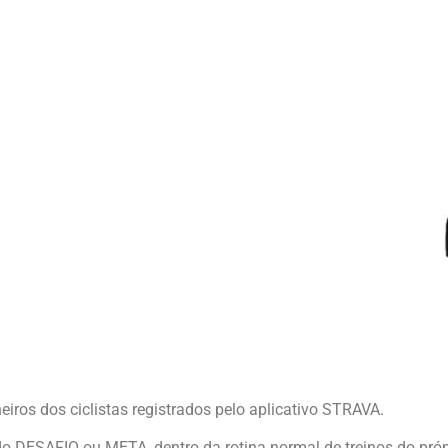
eiros dos ciclistas registrados pelo aplicativo STRAVA.
 DESAFIO ou META, dentro da rotina normal de treinos do própri