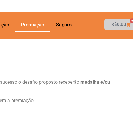
0
R$
0,00
rição
Premiação
Seguro
 sucesso o desafio proposto receberão
medalha e/ou
será a premiação