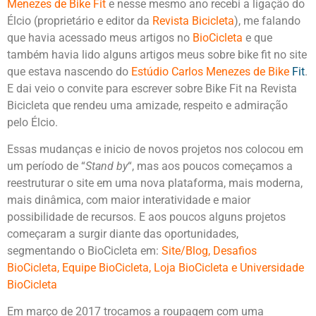
Menezes de Bike Fit
e nesse mesmo ano recebi a ligação do
Élcio (proprietário e editor da
Revista Bicicleta
), me falando
que havia acessado meus artigos no
BioCicleta
e que
também havia lido alguns artigos meus sobre bike fit no site
que estava nascendo do
Estúdio Carlos Menezes de Bike
Fit
.
E dai veio o convite para escrever sobre Bike Fit na Revista
Bicicleta que rendeu uma amizade, respeito e admiração
pelo Élcio.
Essas mudanças e inicio de novos projetos nos colocou em
um período de “
Stand by
“, mas aos poucos começamos a
reestruturar o site em uma nova plataforma, mais moderna,
mais dinâmica, com maior interatividade e maior
possibilidade de recursos. E aos poucos alguns projetos
começaram a surgir diante das oportunidades,
segmentando o BioCicleta em:
Site/Blog,
Desafios
BioCicleta,
Equipe BioCicleta,
Loja BioCicleta
e
Universidade
BioCicleta
Em março de 2017 trocamos a roupagem com uma