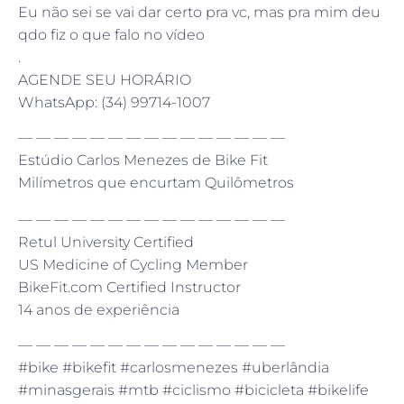
Eu não sei se vai dar certo pra vc, mas pra mim deu
qdo fiz o que falo no vídeo
.
AGENDE SEU HORÁRIO
WhatsApp: (34) 99714-1007
— — — — — — — — — — — — — — —
Estúdio Carlos Menezes de Bike Fit
Milímetros que encurtam Quilômetros
— — — — — — — — — — — — — — —
Retul University Certified
US Medicine of Cycling Member
BikeFit.com Certified Instructor
14 anos de experiência
— — — — — — — — — — — — — — —
#bike #bikefit #carlosmenezes #uberlândia
#minasgerais #mtb #ciclismo #bicicleta #bikelife