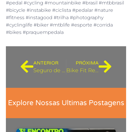
#pedal #cycling #mountainbike #brasil #mtbbrasil
#bicycle #instabike #ciclista #pedalar #nature
#fitness #instagood #trilha #photography
#cyclinglife #biker #mtblife #esporte #corrida
#bikes #praquempedala
ANTERIOR
PRÓXIMA
Seguro de Bike | Vamos Falar de #028
Bike Fit Resolve Mesmo | Vamos Falar de #030
Explore Nossas Ultimas Postagens