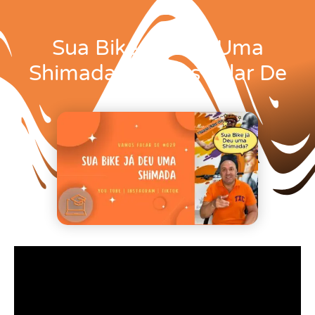
Sua Bike Já Deu Uma
Shimada | Vamos Falar De
#029