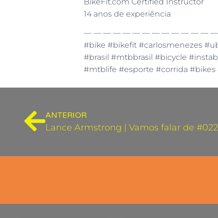
BikeFit.com Certified Instructor
14 anos de experiência
— — — — — — — — — — — — — —
#bike #bikefit #carlosmenezes #ub
#brasil #mtbbrasil #bicycle #insta
#mtblife #esporte #corrida #bike
ANTERIOR
Lance Armstrong | Vamos falar de #022