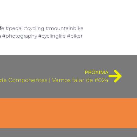
ife #pedal #cycling #mountainbike
ha #photography #cyclinglife #biker
PRÓXIMA
 de Componentes | Vamos falar de #024