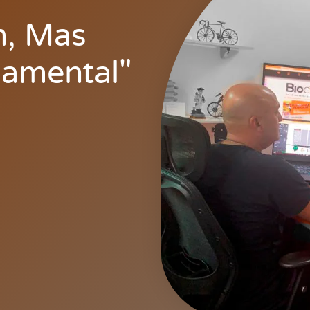
m, Mas
amental"