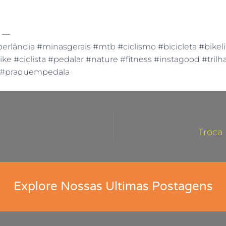
 —
erlândia #minasgerais #mtb #ciclismo #bicicleta #bikel
bike #ciclista #pedalar #nature #fitness #instagood #tril
s #praquempedala
Troca
Explore Nossas Ultimas Postagens