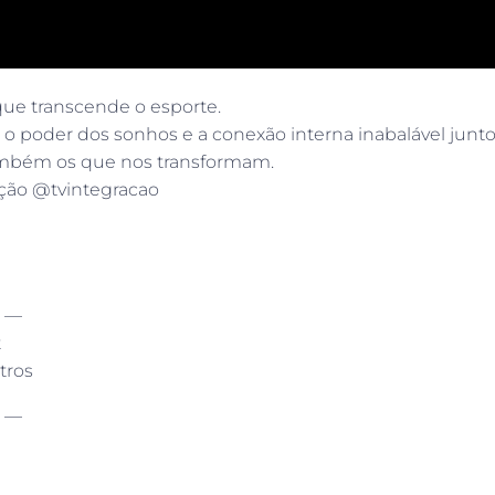
que transcende o esporte.
 o poder dos sonhos e a conexão interna inabalável junto
também os que nos transformam.
ção @tvintegracao
 —
t
tros
 —