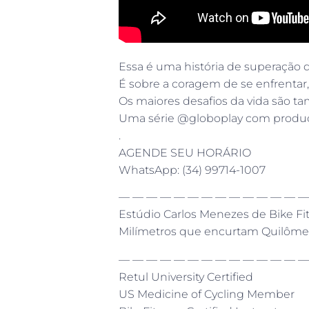
Essa é uma história de superação 
É sobre a coragem de se enfrentar,
Os maiores desafios da vida são 
Uma série @globoplay com produ
.
AGENDE SEU HORÁRIO
WhatsApp: (34) 99714-1007
— — — — — — — — — — — — — —
Estúdio Carlos Menezes de Bike Fi
Milímetros que encurtam Quilôme
— — — — — — — — — — — — — —
Retul University Certified
US Medicine of Cycling Member