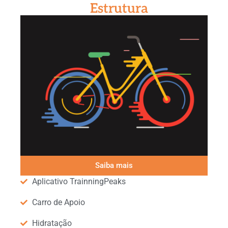
Estrutura
Saiba mais
Aplicativo TrainningPeaks
Carro de Apoio
Hidratação