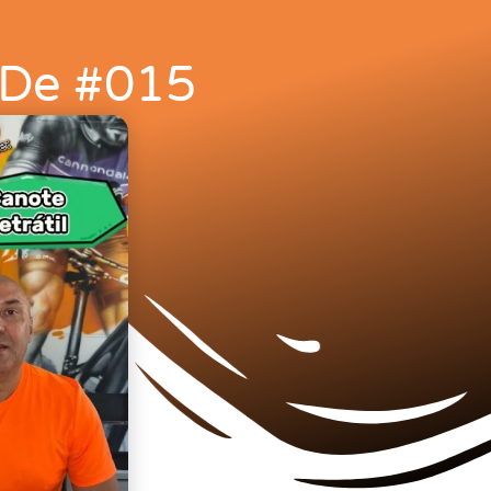
r De #015