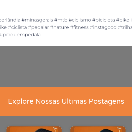
 —
erlândia #minasgerais #mtb #ciclismo #bicicleta #bikel
bike #ciclista #pedalar #nature #fitness #instagood #tril
s #praquempedala
Explore Nossas Ultimas Postagens