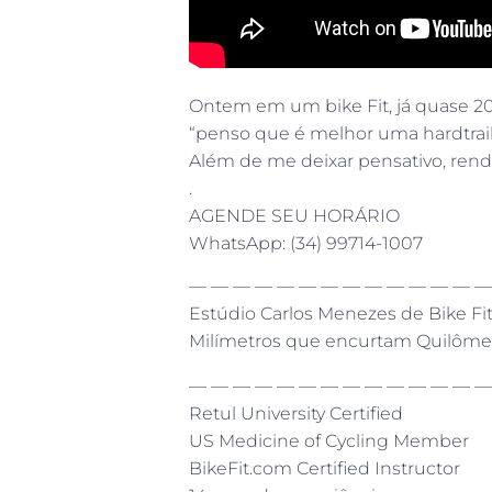
Ontem em um bike Fit, já quase 20 
“penso que é melhor uma hardtrail 
Além de me deixar pensativo, rend
.
AGENDE SEU HORÁRIO
WhatsApp: (34) 99714-1007
— — — — — — — — — — — — — —
Estúdio Carlos Menezes de Bike Fi
Milímetros que encurtam Quilôme
— — — — — — — — — — — — — —
Retul University Certified
US Medicine of Cycling Member
BikeFit.com Certified Instructor