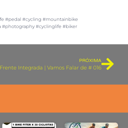
ife #pedal #cycling #mountainbike
ha #photography #cyclinglife #biker
PRÓXIMA
Frente Integrada | Vamos Falar de # 016