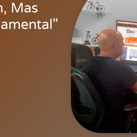
m, Mas
amental"