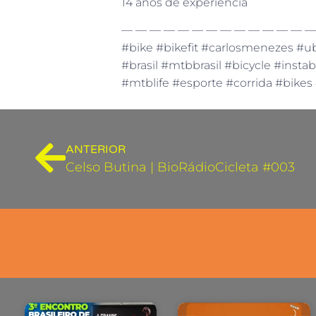
14 anos de experiência
— — — — — — — — — — — — — —
#bike #bikefit #carlosmenezes #ub
#brasil #mtbbrasil #bicycle #insta
#mtblife #esporte #corrida #bike
ANTERIOR
Celso Butina | BioRádioCicleta #003