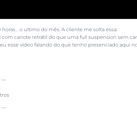
horas… o ultimo do mês. A cliente me solta essa:
com canote retrátil do que uma full suspension sem cano
eu esse vídeo falando do que tenho presenciado aqui n
 —
t
tros
 —